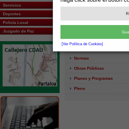
Servicios
Contratación de Servicios
R
Deportes
Economía y Hacienda
Policía Local
Empleo Público
Juzgado de Paz
Gua
Información Pública
[Ver Política de Cookies]
Junta de Gobierno
Normas
Obras Públicas
Planes y Programas
Pleno