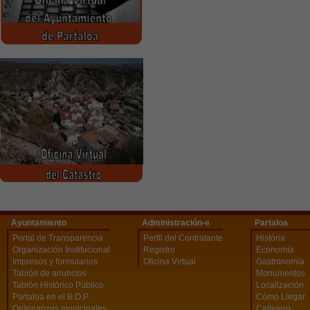
Ayuntamiento
Administración-e
Partaloa
Portal de Transparencia
Perfil del Contratante
História
Organización Institucional
Registro
Economía
Impresos y formularios
Oficina Virtual
Gastronomía
Tablón de anuncios
Monumentos
Tablón Histórico Público
Localización
Partaloa en el B.O.P.
Cómo Llegar
Ordenanzas municipales
Callejero