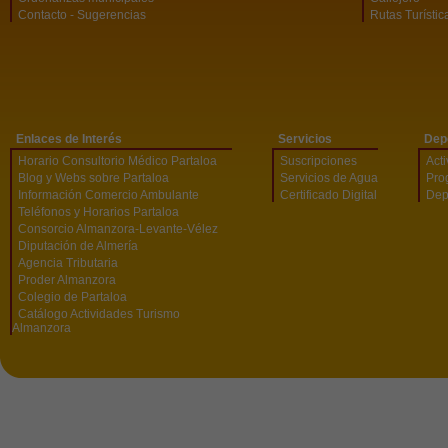
Contacto - Sugerencias
Rutas Turístic
Enlaces de Interés
Servicios
Dep
Horario Consultorio Médico Partaloa
Suscripciones
Act
Blog y Webs sobre Partaloa
Servicios de Agua
Pro
Información Comercio Ambulante
Certificado Digital
Dep
Teléfonos y Horarios Partaloa
Consorcio Almanzora-Levante-Vélez
Diputación de Almería
Agencia Tributaria
Proder Almanzora
Colegio de Partaloa
Catálogo Actividades Turismo
Almanzora