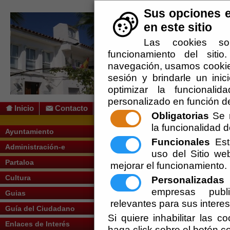
Sus opciones e
en este sitio
Las cookies so
funcionamiento del siti
navegación, usamos cookies
sesión y brindarle un inic
optimizar la funcionalid
personalizado en función de
Inicio
Contacto
Obligatorias
Se r
la funcionalidad de
Usted se encuentra aquí:
Inicio
/
/
Tablón
Ayuntamiento
Funcionales
Esta
Administración-e
uso del Sitio w
Partaloa
mejorar el funcionamiento.
Cultura
Personalizadas
E
Alcaldía
empresas publi
Guias
relevantes para sus intere
Anuncios Otras Administra
Guía del Ciudadano
Si quiere inhabilitar las c
Enlaces de Interés
Concesión de Servicios
haga click sobre el botón c