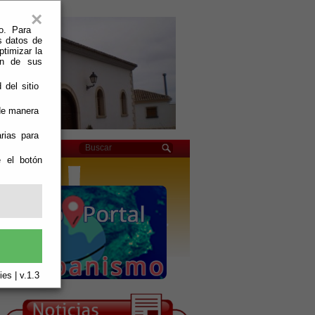
×
o. Para
s datos de
ptimizar la
ión de sus
 del sitio
 de manera
rias para
e el botón
es | v.1.3