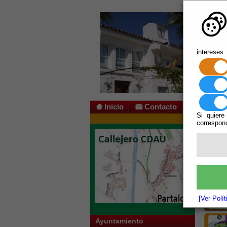
intereses.
Inicio
Contacto
Si quiere
correspond
[Ver Polí
Ayuntamiento