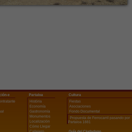
ción-e
Partaloa
Cultura
ontratante
História
Fiestas
Economía
Asociaciones
ual
Gastronomía
Fondo Documental
Monumentos
Propuesta de Ferrocarril pasando por
Localización
Partaloa 1881
Cómo Llegar
Callejero
Guía del Ciudadano