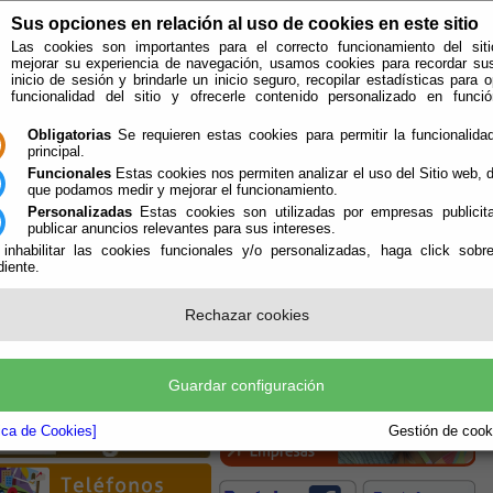
Sus opciones en relación al uso de cookies en este sitio
Las cookies son importantes para el correcto funcionamiento del siti
mejorar su experiencia de navegación, usamos cookies para recordar su
inicio de sesión y brindarle un inicio seguro, recopilar estadísticas para o
funcionalidad del sitio y ofrecerle contenido personalizado en func
Obligatorias
Se requieren estas cookies para permitir la funcionalidad
principal.
Funcionales
Estas cookies nos permiten analizar el uso del Sitio web,
que podamos medir y mejorar el funcionamiento.
Personalizadas
Estas cookies son utilizadas por empresas publicita
publicar anuncios relevantes para sus intereses.
 inhabilitar las cookies funcionales y/o personalizadas, haga click sobr
iente.
Rechazar cookies
Guardar configuración
tica de Cookies]
Gestión de cooki