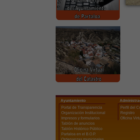
Ayuntamiento
Administra
Portal de Transparencia
Perfil del C
Organización Institucional
Registro
Impresos y formularios
Oficina Virt
Tablón de anuncios
Tablón Histórico Público
Partaloa en el B.O.P.
Ordenanzas municipales