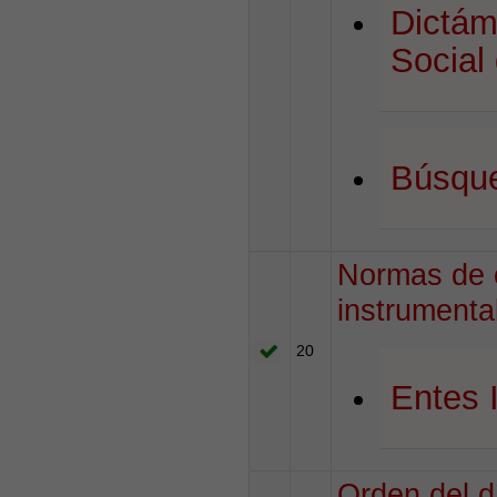
Dictám
Social
Búsque
Normas de o
instrumenta
20
Entes 
Orden del d