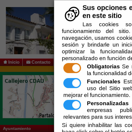
Sus opciones e
en este sitio
Las cookies so
funcionamiento del siti
navegación, usamos cookies
sesión y brindarle un inic
optimizar la funcionalid
personalizado en función de
Inicio
Contacto
Obligatorias
Se r
la funcionalidad de
Usted se encuentra a
Funcionales
Esta
uso del Sitio w
mejorar el funcionamiento.
SOLICITAR ACCESO A LA 
Personalizadas
E
empresas publi
relevantes para sus intere
Si quiere inhabilitar las c
Ayuntamiento
haga click sobre el botón c