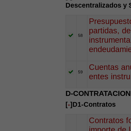
Descentralizados y 
Presupuesto
partidas, d
58
instrumenta
endeudamien
Cuentas anu
59
entes instr
D-CONTRATACION
[
-
]D1-Contratos
Contratos fo
importe de l