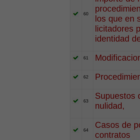
procedimien
60
los que en 
licitadores 
identidad de
Modificacio
61
Procedimien
62
Supuestos d
63
nulidad,
Casos de po
64
contratos