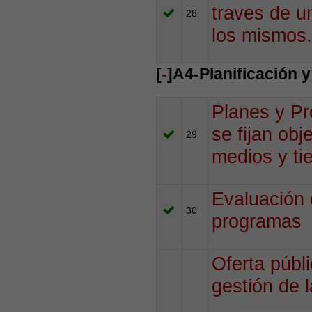
traves de un
28
los mismos.
[
-
]A4-Planificación 
Planes y Pr
se fijan obj
29
medios y ti
Evaluación 
30
programas
Oferta públ
gestión de 