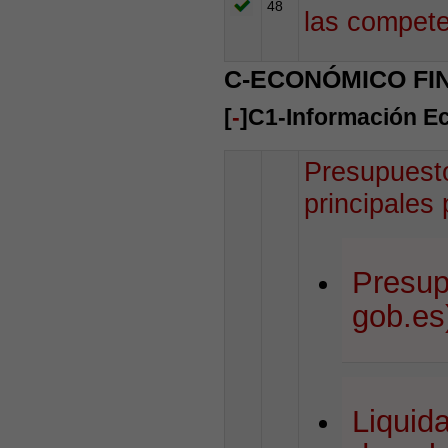
48
las compete
C-ECONÓMICO FI
[
-
]C1-Información E
Presupuesto
principales
Presup
gob.es
Liquid