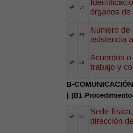
Identificac
34
órganos de 
Número de 
35
asistencia a
Acuerdos o 
36
trabajo y c
B-COMUNICACIÓN
[
-
]B1-Procedimientos
Sede física,
37
dirección d