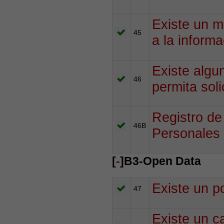
Existe un m
45
a la informa
Existe algu
46
permita soli
Registro de
46B
Personales 
[
-
]B3-Open Data
Existe un p
47
Existe un c