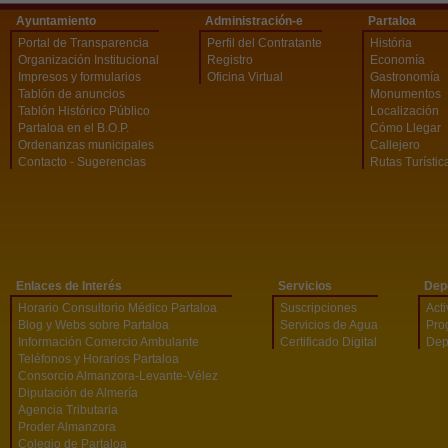
Ayuntamiento
Administración-e
Partaloa
Portal de Transparencia
Perfil del Contratante
História
Organización Institucional
Registro
Economía
Impresos y formularios
Oficina Virtual
Gastronomía
Tablón de anuncios
Monumentos
Tablón Histórico Público
Localización
Partaloa en el B.O.P.
Cómo Llegar
Ordenanzas municipales
Callejero
Contacto - Sugerencias
Rutas Turístic
Enlaces de Interés
Servicios
Dep
Horario Consultorio Médico Partaloa
Suscripciones
Act
Blog y Webs sobre Partaloa
Servicios de Agua
Pro
Información Comercio Ambulante
Certificado Digital
Dep
Teléfonos y Horarios Partaloa
Consorcio Almanzora-Levante-Vélez
Diputación de Almería
Agencia Tributaria
Proder Almanzora
Colegio de Partaloa