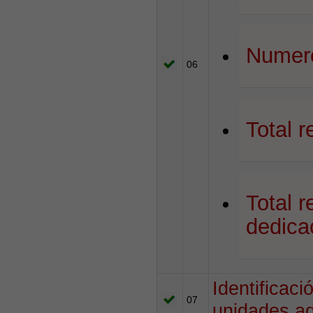
Numero
06
Total r
Total r
dedica
Identificac
07
unidades ad