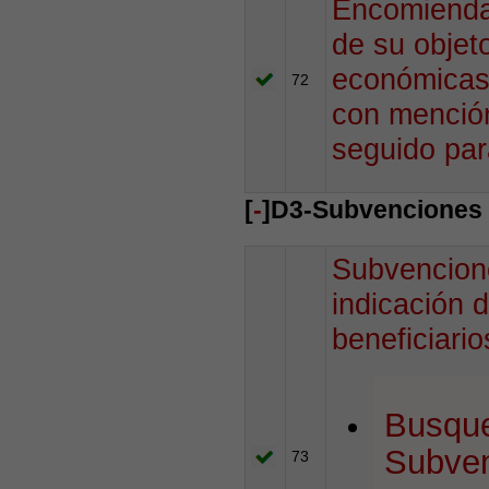
Encomiendas
de su objet
económicas 
72
con mención
seguido par
[
-
]D3-Subvenciones 
Subvencion
indicación d
beneficiario
Busque
Subve
73