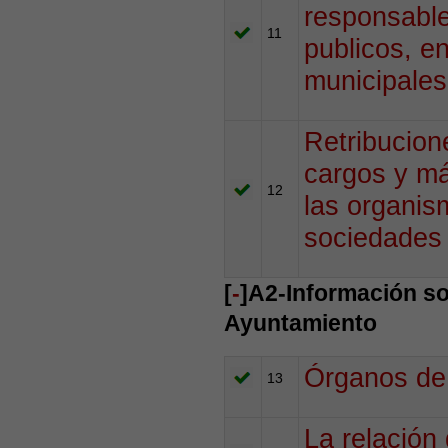
responsable
11
publicos, e
municipales
Retribucion
cargos y má
12
las organis
sociedades
[
-
]A2-Información so
Ayuntamiento
Órganos de 
13
La relación