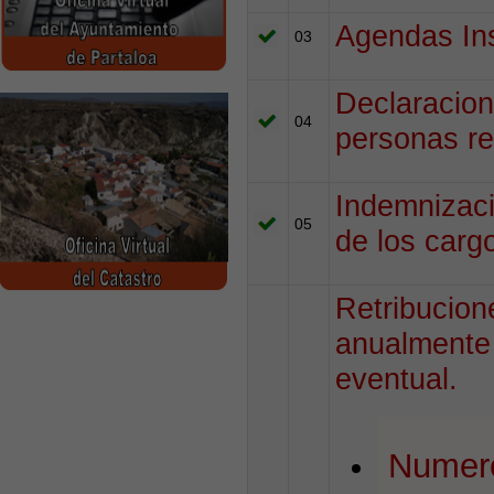
Agendas Ins
03
Declaracion
04
personas re
Indemnizaci
05
de los carg
Retribucion
anualmente 
eventual.
Numero