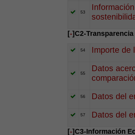
Información
53
sostenibilid
[
-
]C2-Transparencia
Importe de 
54
Datos acerc
55
comparación
Datos del e
56
Datos del e
57
[
-
]C3-Información E