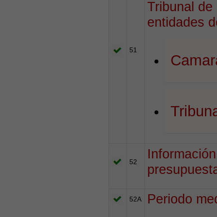
Tribunal de
entidades d
51
Camara
Tribun
Información
52
presupuesta
Periodo me
52A