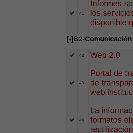
Informes so
los servicio
41
disponible 
[
-
]B2-Comunicación 
Web 2.0
42
Portal de t
de transpar
43
web instituc
La informac
formatos el
44
reutilizaci