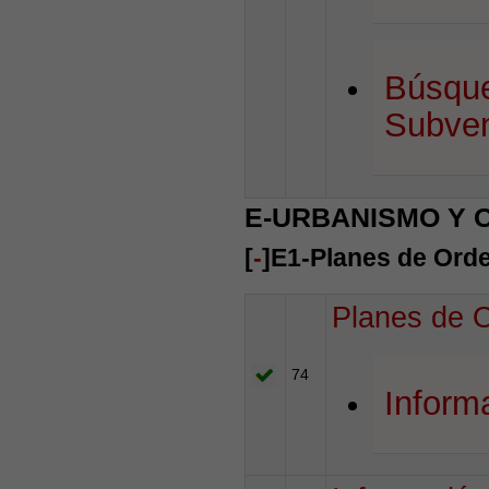
Búsque
Subven
E-URBANISMO Y 
[
-
]E1-Planes de Ord
Planes de 
74
Infor