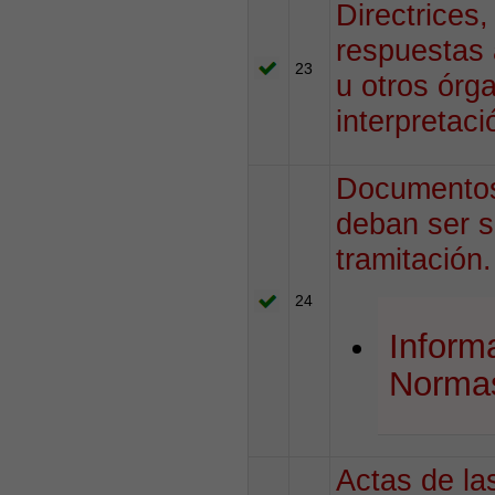
Directrices,
respuestas 
23
u otros órg
interpretac
Documentos 
deban ser s
tramitación.
24
Inform
Normas
Actas de la