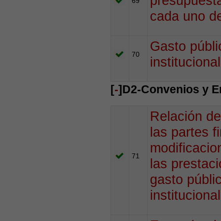
presupuesta
69
cada uno de
Gasto públi
70
institucional
[
-
]D2-Convenios y E
Relación de
las partes f
modificacion
71
las prestaci
gasto públi
institucional