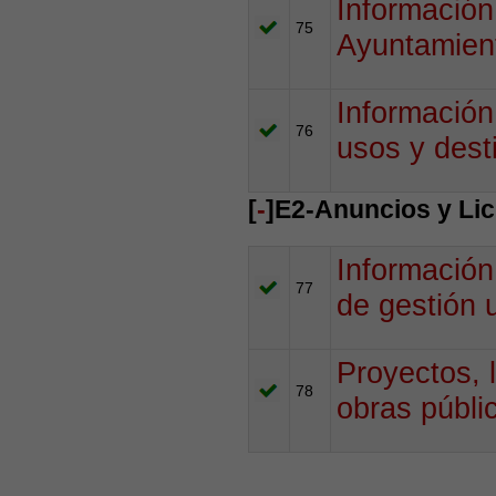
Información
75
Ayuntamien
Información
76
usos y dest
[
-
]E2-Anuncios y Lic
Información
77
de gestión 
Proyectos, l
78
obras públi