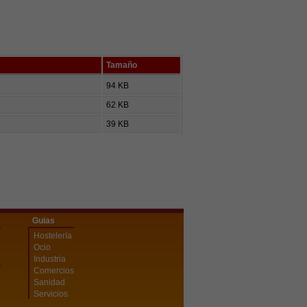
Tamaño
94 KB
62 KB
39 KB
Guias
Hostelería
Ocio
Industria
Comercios
Sanidad
Servicios