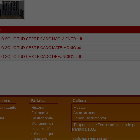
s
O SOLICITUD CERTIFICADO NACIMIENTO.pdf
O SOLICITUD CERTIFICADO MATRIMONIO.pdf
O SOLICITUD CERTIFICADO DEFUNCION.pdf
ción-e
Partaloa
Cultura
ontratante
História
Fiestas
Economía
Asociaciones
ual
Gastronomía
Fondo Documental
Monumentos
Propuesta de Ferrocarril pasando por
Localización
Partaloa 1881
Cómo Llegar
Callejero
Guía del Ciudadano