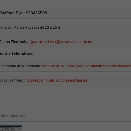
Teléfono Fijo : 950436508
Horario : Martes y Jueves de 13 a 15 h
Correo Electrónico :
jpaz.al.partaloa@
juntadeandalucia.es
ación Telemática:
Certificado de Nacimiento:
https://sede.mjusticia.gob.es/es/tramites/certificado-nac
Otros Tramites :
https://sede.mjusticia.gob.es/es/tramites
 de imágenes: