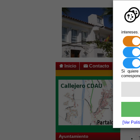
intereses.
Inicio
Contacto
Si quiere
correspond
Usted s
Escuchar
Juzga
[Ver Polí
Ayuntamiento