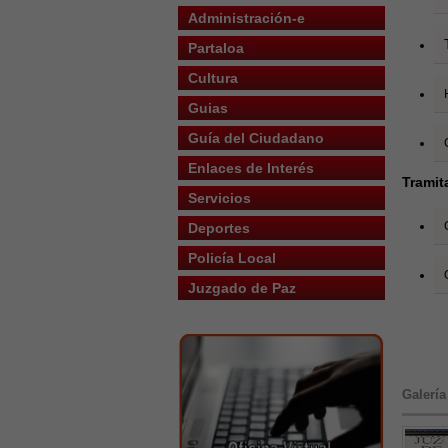
Administración-e
Partaloa
Cultura
Guias
Guía del Ciudadano
Enlaces de Interés
Tramit
Servicios
Deportes
Policía Local
Juzgado de Paz
Galería