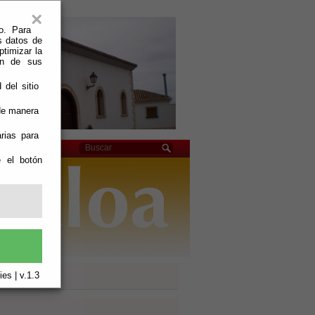
×
o. Para
s datos de
ptimizar la
ión de sus
 del sitio
 de manera
rias para
e el botón
es | v.1.3