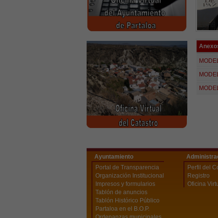
Anexo
MODEL
MODEL
MODEL
Ayuntamiento
Administra
Portal de Transparencia
Perfil del C
Organización Institucional
Registro
Impresos y formularios
Oficina Virt
Tablón de anuncios
Tablón Histórico Público
Partaloa en el B.O.P.
Ordenanzas municipales