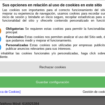
Sus opciones en relación al uso de cookies en este sitio
Las cookies son importantes para el correcto funcionamiento del siti
mejorar su experiencia de navegación, usamos cookies para recordar su
inicio de sesión y brindarle un inicio seguro, recopilar estadísticas para o
funcionalidad del sitio y ofrecerle contenido personalizado en func
Obligatorias
Se requieren estas cookies para permitir la funcionalidad
principal.
Funcionales
Estas cookies nos permiten analizar el uso del Sitio web,
que podamos medir y mejorar el funcionamiento.
Personalizadas
Estas cookies son utilizadas por empresas publicita
publicar anuncios relevantes para sus intereses.
 inhabilitar las cookies funcionales y/o personalizadas, haga click sobr
iente.
e encuentra aquí:
Inicio
/
/
Información Juzgado de Paz
Rechazar cookies
do de Paz de Partaloa
Guardar configuración
Dirección : Calle San Jose s/n
tica de Cookies]
Gestión de cooki
Teléfono Móvil: 616925384