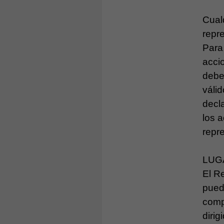
Cual
repr
Para 
acci
debe
váli
decl
los 
repr
LUG
El R
pued
comp
dirig