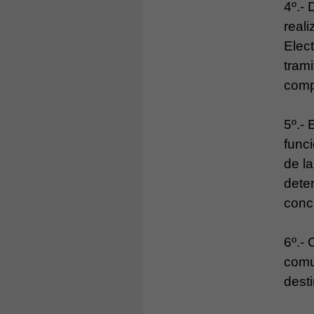
4º.-
reali
Elect
trami
comp
5º.- 
func
de l
dete
conc
6º.- 
comu
desti