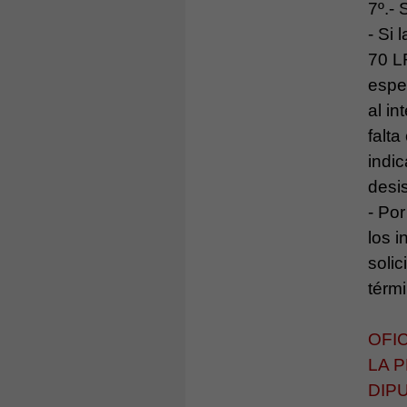
7º.- 
- Si 
70 L
espec
al i
falt
indic
desis
- Por
los 
solic
térm
OFI
LA 
DIP