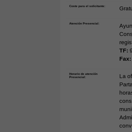
Coste para el solicitante:
Gratu
Atención Presencial:
Ayun
Const
regi
TF:
9
Fax:
Horario de atención
La of
Presencial:
Part
horas
cons
munic
Admi
conv