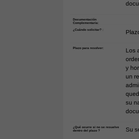
docu
Documentación
Complementaria:
¿Cuándo solicitar? :
Plazo
Plazo para resolver:
Los 
orde
y ho
un r
admi
qued
su na
docu
¿Qué ocurre si no se resuelve
Su s
dentro del plazo ?