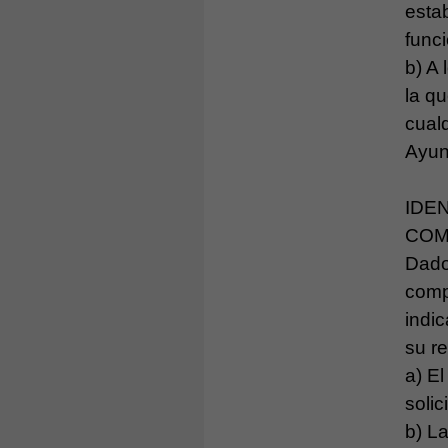
estab
funci
b) A
la q
cualq
Ayun
IDE
COM
Dado
comp
indi
su re
a) E
solici
b) La