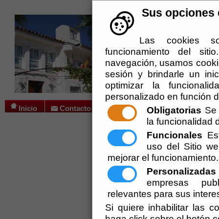
Sus opciones e
Las cookies so
funcionamiento del sit
navegación, usamos cookie
sesión y brindarle un inic
optimizar la funcionali
personalizado en función d
Inicio
Contacto
Obligatorias
Se 
la funcionalidad de
Ayuntamiento
Funcionales
Est
uso del Sitio 
Administración-e
mejorar el funcionamiento.
Partaloa
Personalizadas
empresas publ
Cultura
relevantes para sus intere
Si quiere inhabilitar las 
Guias
haga click sobre el botón 