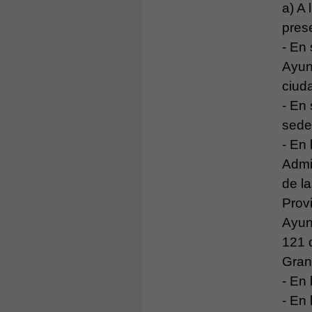
a) A
pres
- En 
Ayun
ciud
- En 
sede
- En 
Admi
de l
Prov
Ayunt
121 
Gran
- En 
- En