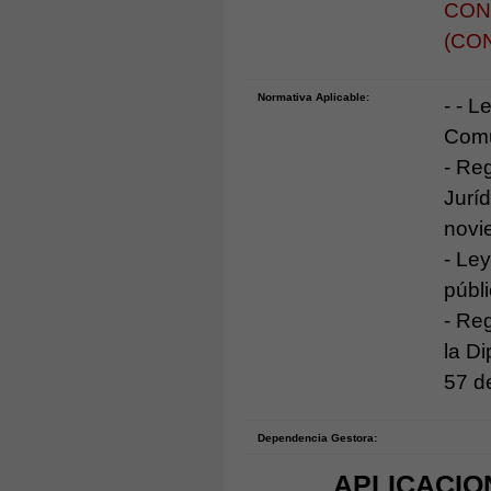
CON
(CO
Normativa Aplicable:
- - 
Comú
- Re
Jurí
novie
- Le
públ
- Re
la D
57 d
Dependencia Gestora:
APLICACIO