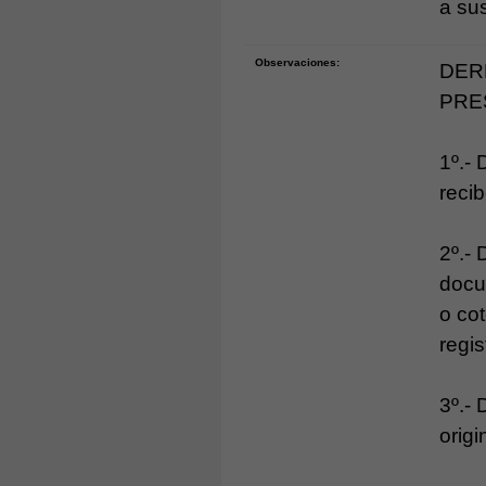
a su
Observaciones:
DER
PRE
1º.- 
recib
2º.-
docu
o cot
regis
3º.-
origi