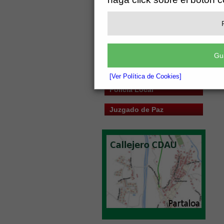
Guía del Ciudadano
Enlaces de Interés
Servicios
Gu
Deportes
[Ver Política de Cookies]
Policía Local
Juzgado de Paz