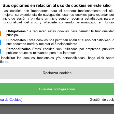
Sus opciones en relación al uso de cookies en este sitio
Las cookies son importantes para el correcto funcionamiento del siti
mejorar su experiencia de navegación, usamos cookies para recordar su
inicio de sesión y brindarle un inicio seguro, recopilar estadísticas para o
funcionalidad del sitio y ofrecerle contenido personalizado en func
Obligatorias
Se requieren estas cookies para permitir la funcionalidad
principal.
Funcionales
Estas cookies nos permiten analizar el uso del Sitio web,
que podamos medir y mejorar el funcionamiento.
Personalizadas
Estas cookies son utilizadas por empresas publicita
publicar anuncios relevantes para sus intereses.
 inhabilitar las cookies funcionales y/o personalizadas, haga click sobr
iente.
e encuentra aquí:
Inicio
/
/
TORNEO DE FUTBOL 7 FIESTAS 2012
e.
Rechazar cookies
ves 9 de Agosto se celebró el torneo de Futbol 7 con motivo de las Fiestas locales. Una gran ve
pe="application/x-shockwave-flash" src="https://picasaweb.google.com/s/c/bin/slideshow.swf" w
Guardar configuración
s="host=picasaweb.google.com&hl=es&feat=flashalbum&RGB=0x000000&feed=https%3A%
ge="http://www.macromedia.com/go/getflashplayer"></embed>
tica de Cookies]
Gestión de cooki