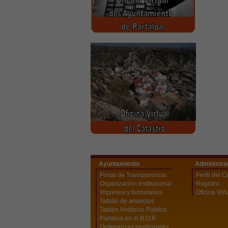
Ayuntamiento
Administra
Portal de Transparencia
Perfil del C
Organización Institucional
Registro
Impresos y formularios
Oficina Virt
Tablón de anuncios
Tablón Histórico Público
Partaloa en el B.O.P.
Ordenanzas municipales