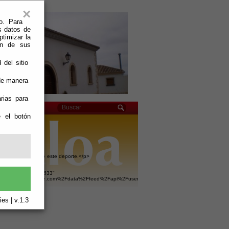
×
o. Para
s datos de
ptimizar la
ión de sus
 del sitio
 de manera
rias para
e el botón
lada en el marco de este deporte.</p>
idth="800" height="533"
2F%2Fpicasaweb.google.com%2Fdata%2Ffeed%2Fapi%2Fuser%2F117717376313912813395%2
es | v.1.3