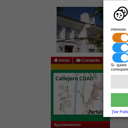
intereses.
Inicio
Contacto
Si quiere
correspond
Usted s
No vigent
Escuchar
<p>El Jue
<embed ty
flashvar
pluginspa
[Ver Polí
Ayuntamiento