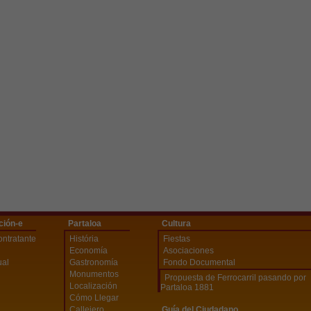
ción-e
Partaloa
Cultura
ontratante
História
Fiestas
Economía
Asociaciones
ual
Gastronomía
Fondo Documental
Monumentos
Propuesta de Ferrocarril pasando por
Localización
Partaloa 1881
Cómo Llegar
Callejero
Guía del Ciudadano