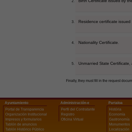
Birth Certificate issued by the
Residence certificate issued 
Nationality Certificate.
Unmarried State Certificate, 
Finally, they must fill in the request docum
Ayuntamiento
Administración-e
Partaloa
Portal de Transparencia
Perfil del Contratante
História
Organización Institucional
Registro
Economía
Impresos y formularios
Oficina Virtual
Gastronomía
Tablón de anuncios
Monumentos
Tablón Histórico Público
Localización