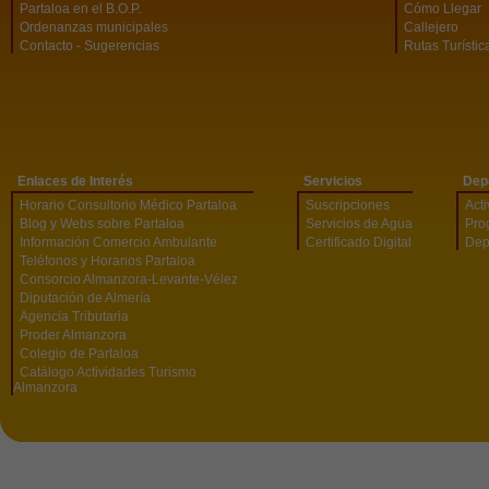
Partaloa en el B.O.P.
Cómo Llegar
Ordenanzas municipales
Callejero
Contacto - Sugerencias
Rutas Turístic
Enlaces de Interés
Servicios
Dep
Horario Consultorio Médico Partaloa
Suscripciones
Act
Blog y Webs sobre Partaloa
Servicios de Agua
Pro
Información Comercio Ambulante
Certificado Digital
Dep
Teléfonos y Horarios Partaloa
Consorcio Almanzora-Levante-Vélez
Diputación de Almería
Agencia Tributaria
Proder Almanzora
Colegio de Partaloa
Catálogo Actividades Turismo
Almanzora