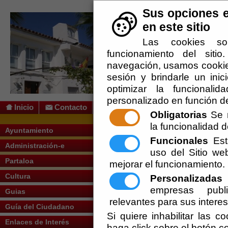
Sus opciones e
en este sitio
Las cookies so
funcionamiento del siti
navegación, usamos cookies
sesión y brindarle un inic
optimizar la funcionalid
personalizado en función de
Inicio
Contacto
Obligatorias
Se r
la funcionalidad de
Usted se encuentra aquí:
Inicio
/
/
... qui
Ayuntamiento
Funcionales
Esta
Administración-e
Escuchar
uso del Sitio w
<p>Para
<strong>casarse por la I
Antonio de Padua"
, quien informa
Partaloa
mejorar el funcionamiento.
realización del expediente es la sig
Cultura
Personalizadas
E
<ol>
Partida de nacimiento de ambos 
<li>
empresas publi
Guias
Partida de bautismo, que debe so
<li>
relevantes para sus intere
Certificado de soltería eclesiás
<li>
Guía del Ciudadano
extranjero o proceda de una diócesi
Si quiere inhabilitar las c
Enlaces de Interés
Certificado de haber realizado e
<li>
haga click sobre el botón c