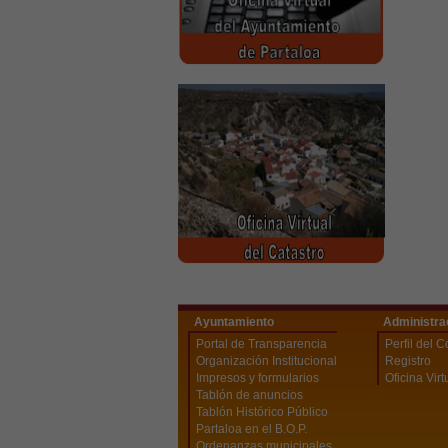
Ayuntamiento
Administra
Portal de Transparencia
Perfil del C
Organización Institucional
Registro
Impresos y formularios
Oficina Virt
Tablón de anuncios
Tablón Histórico Público
Partaloa en el B.O.P.
Ordenanzas municipales