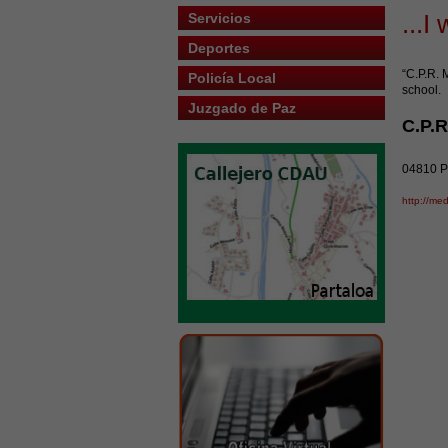
...I
Servicios
Deportes
“C.P.R. 
Policía Local
school.
Juzgado de Paz
C.P.
04810 Pa
http://me