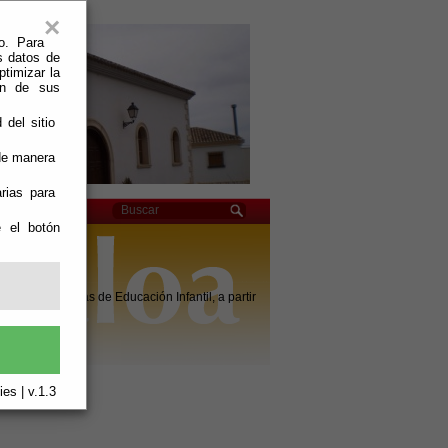
×
o. Para
s datos de
ptimizar la
ión de sus
 del sitio
 de manera
rias para
e el botón
da a alumnos/as de Educación Infantil, a partir
es | v.1.3