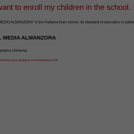
 want to enroll my children in the school.
MEDIO ALMANZORA” is the Partaloa town school. Its standard of education is addres
R. MEDIA ALMANZORA
rtaloa (Almería)
dioalmanzora.blogspot.com/p/partaloa.html