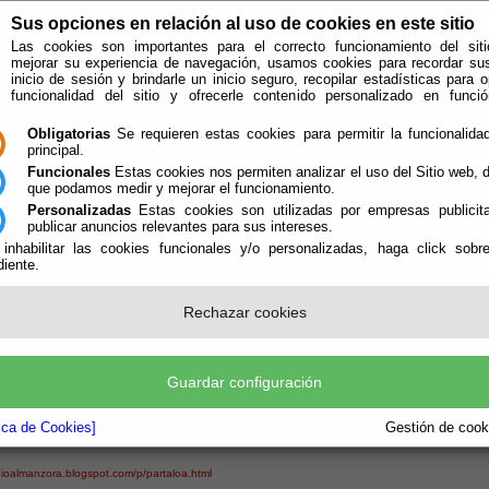
Sus opciones en relación al uso de cookies en este sitio
Las cookies son importantes para el correcto funcionamiento del siti
mejorar su experiencia de navegación, usamos cookies para recordar su
inicio de sesión y brindarle un inicio seguro, recopilar estadísticas para o
funcionalidad del sitio y ofrecerle contenido personalizado en func
Obligatorias
Se requieren estas cookies para permitir la funcionalidad
principal.
Funcionales
Estas cookies nos permiten analizar el uso del Sitio web,
que podamos medir y mejorar el funcionamiento.
Personalizadas
Estas cookies son utilizadas por empresas publicita
publicar anuncios relevantes para sus intereses.
 inhabilitar las cookies funcionales y/o personalizadas, haga click sobr
iente.
e encuentra aquí:
Inicio
/
/
... matricular a mi hijo/a en el Colegio
Rechazar cookies
io de Partaloa se llama “C.P.R. MEDIO ALMANZORA”. Su oferta educativa está dirigi
res años, y de Educación Primaria.
R. MEDIA ALMANZORA
Guardar configuración
tica de Cookies]
Gestión de cooki
rtaloa (Almería)
dioalmanzora.blogspot.com/p/partaloa.html