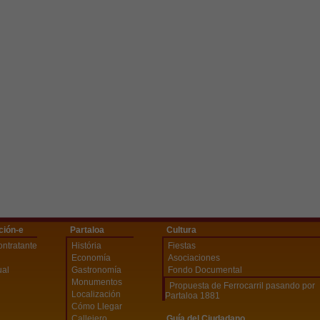
ción-e
Partaloa
Cultura
ontratante
História
Fiestas
Economía
Asociaciones
ual
Gastronomía
Fondo Documental
Monumentos
Propuesta de Ferrocarril pasando por
Localización
Partaloa 1881
Cómo Llegar
Callejero
Guía del Ciudadano