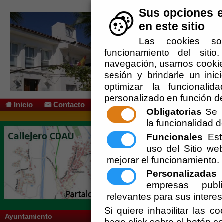
Sus opciones e
en este sitio
Las cookies so
funcionamiento del siti
navegación, usamos cookies
sesión y brindarle un inic
optimizar la funcionalid
personalizado en función de
Inicio
Contacto
Obligatorias
Se r
la funcionalidad de
Usted se encuentra aquí:
Inicio
/
/
Cultura
Funcionales
Esta
Escuchar
uso del Sitio w
mejorar el funcionamiento.
Fiestas
Personalizadas
E
empresas publi
Portadas Libro de Fiest
relevantes para sus intere
Si quiere inhabilitar las c
Ayuntamiento
haga click sobre el botón c