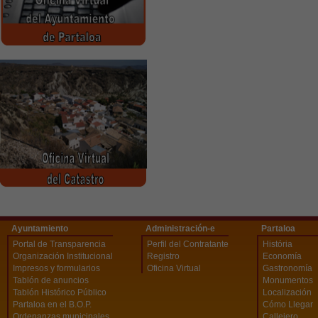
Ayuntamiento
Administración-e
Partaloa
Portal de Transparencia
Perfil del Contratante
História
Organización Institucional
Registro
Economía
Impresos y formularios
Oficina Virtual
Gastronomía
Tablón de anuncios
Monumentos
Tablón Histórico Público
Localización
Partaloa en el B.O.P.
Cómo Llegar
Ordenanzas municipales
Callejero