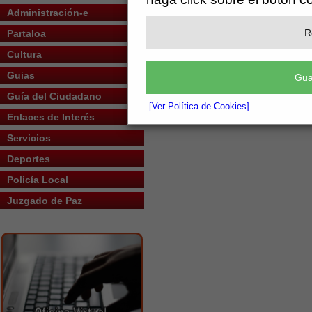
Programación Cultural
Administración-e
R
Partaloa
Cultura
Guias
Gua
Guía del Ciudadano
[Ver Política de Cookies]
Enlaces de Interés
Servicios
Deportes
Policía Local
Juzgado de Paz