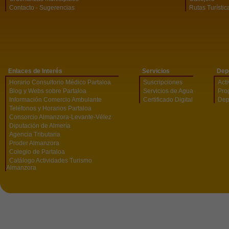
Contacto - Sugerencias
Rutas Turístic
Enlaces de Interés
Servicios
Dep
Horario Consultorio Médico Partaloa
Suscripciones
Act
Blog y Webs sobre Partaloa
Servicios de Agua
Pro
Información Comercio Ambulante
Certificado Digital
Dep
Teléfonos y Horarios Partaloa
Consorcio Almanzora-Levante-Vélez
Diputación de Almería
Agencia Tributaria
Proder Almanzora
Colegio de Partaloa
Catálogo Actividades Turismo
Almanzora