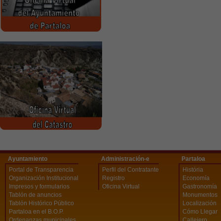
Ayuntamiento
Administración-e
Partaloa
Portal de Transparencia
Perfil del Contratante
História
Organización Institucional
Registro
Economía
Impresos y formularios
Oficina Virtual
Gastronomía
Tablón de anuncios
Monumentos
Tablón Histórico Público
Localización
Partaloa en el B.O.P.
Cómo Llegar
Ordenanzas municipales
Callejero