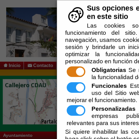
Sus opciones e
en este sitio
Las cookies so
funcionamiento del siti
navegación, usamos cookies
sesión y brindarle un inic
optimizar la funcionalid
personalizado en función de
Inicio
Contacto
Obligatorias
Se r
la funcionalidad de
Usted se encuentra aquí:
Inicio
/
/
Accesib
Funcionales
Esta
Criterios de accesib
uso del Sitio w
mejorar el funcionamiento.
Bajo las sigas
WAI
(Web Accesibility Ini
accesibilidad y buenas prácticas encamin
Personalizadas
E
empresas publi
Las pautas que emanan de las Web Conten
dependerá el nivel de accesibilidad de l
relevantes para sus intere
estén familiarizados con los problemas 
Si quiere inhabilitar las c
usuarios pueden estar operando en conte
Ayuntamiento
haga click sobre el botón c