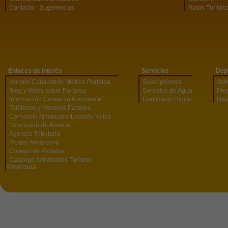
Contacto - Sugerencias
Rutas Turístic
Enlaces de Interés
Servicios
Dep
Horario Consultorio Médico Partaloa
Suscripciones
Act
Blog y Webs sobre Partaloa
Servicios de Agua
Pro
Información Comercio Ambulante
Certificado Digital
Dep
Teléfonos y Horarios Partaloa
Consorcio Almanzora-Levante-Vélez
Diputación de Almería
Agencia Tributaria
Proder Almanzora
Colegio de Partaloa
Catálogo Actividades Turismo
Almanzora