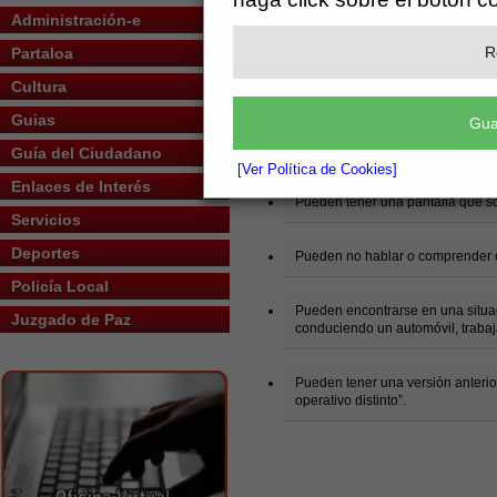
Administración-e
Pueden no ser capaces de ver, e
fácilmente o en absoluto.
R
Partaloa
Cultura
Pueden tener dificultad en la lec
Guias
Gua
No tienen por qué tener o ser cap
Guía del Ciudadano
[Ver Política de Cookies]
Enlaces de Interés
Pueden tener una pantalla que só
Servicios
Deportes
Pueden no hablar o comprender c
Policía Local
Pueden encontrarse en una situac
Juzgado de Paz
conduciendo un automóvil, trabaj
Pueden tener una versión anteri
operativo distinto”.