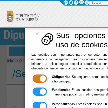
Buscar
×
Diputación
Sus opciones 
uso de cookies 
Menú Diputación
Las cookies son importantes para el correcto funci
experiencia de navegación, usamos cookies para rec
Inicio
-
Diputación
-
brindarle un inicio seguro, recopilar estadísticas par
ofrecerle contenido personalizado en función de sus in
/Servicios/cmsdipro/
Obligatorias
Se requieren estas cookie
sitio principal.
Publicado:
Funcionales
Estas cookies nos permit
manera que podamos medir y mejorar el
Personalizadas
Estas cookies son util
- -