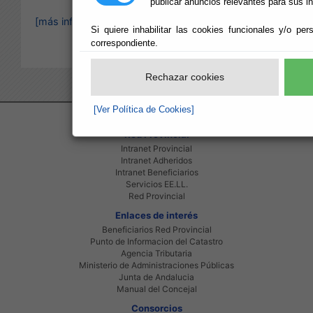
publicar anuncios relevantes para sus i
[más información]
Si quiere inhabilitar las cookies funcionales y/o per
correspondiente.
Rechazar cookies
[Ver Política de Cookies]
Red Provincial
Intranet Provincial
Intranet Adheridos
Intranet Beneficiarios
Servicios EE.LL.
Red Provincial
Enlaces de interés
Beneficiarios Red Provincial
Punto de Informacion del Catastro
Agencia Tributaria
Ministerio de Administraciones Públicas
Junta de Andalucia
Manual del Concejal
Consorcios