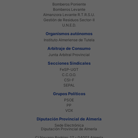
Bomberos Poniente
Bomberos Levante
Almanzora Levante R.T.R.S.U.
Gestión de Residuos Sector-II
U.N.E.D.
Organismos autónomos
Instituto Almeriense de Tutela
Arbitraje de Consumo
Junta Arbitral Provincial
Secciones Sindicales
FeSP-UGT
C.C.O.O.
CSI-F
SEPAL
Grupos Políticos
PSOE
PP
VOX
Diputación Provincial de Almería
Sede Electrónica
Diputación Provincial de Almería
C/ Navarro Rodrigo, 17 - 04001 Almería