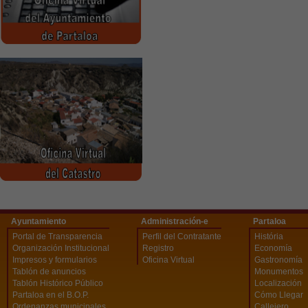
Ayuntamiento
Administración-e
Partaloa
Portal de Transparencia
Perfil del Contratante
História
Organización Institucional
Registro
Economía
Impresos y formularios
Oficina Virtual
Gastronomía
Tablón de anuncios
Monumentos
Tablón Histórico Público
Localización
Partaloa en el B.O.P.
Cómo Llegar
Ordenanzas municipales
Callejero