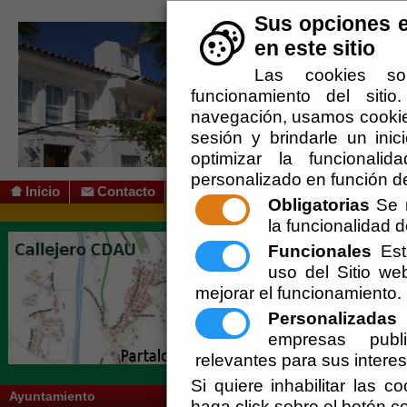
Sus opciones e
en este sitio
Las cookies so
funcionamiento del siti
navegación, usamos cookies
sesión y brindarle un inic
optimizar la funcionalid
personalizado en función de
Inicio
Contacto
Obligatorias
Se r
la funcionalidad de
Usted se encuentra aquí:
Inicio
/
/
Cruce P
Funcionales
Esta
Vigente.
uso del Sitio w
Escuchar
Diputación de Almería finanza mediante 
mejorar el funcionamiento.
en Carretera A-399 en calle el Pilar"
Personalizadas
E
Ver galería de imágenes
empresas publi
relevantes para sus intere
Galería de imágenes:
Si quiere inhabilitar las c
Ayuntamiento
haga click sobre el botón c