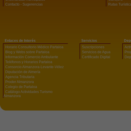
Contacto - Sugerencias
Rutas Turístic
Enlaces de Interés
Servicios
Dep
Horario Consultorio Médico Partaloa
Suscripciones
Act
Blog y Webs sobre Partaloa
Servicios de Agua
Pro
Información Comercio Ambulante
Certificado Digital
Dep
Teléfonos y Horarios Partaloa
Consorcio Almanzora-Levante-Vélez
Diputación de Almería
Agencia Tributaria
Proder Almanzora
Colegio de Partaloa
Catálogo Actividades Turismo
Almanzora