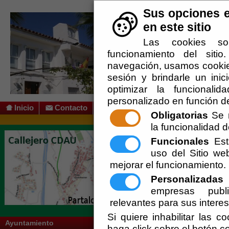
Sus opciones e
en este sitio
Las cookies so
funcionamiento del siti
navegación, usamos cookies
sesión y brindarle un inic
optimizar la funcionalid
personalizado en función de
Inicio
Contacto
Obligatorias
Se r
la funcionalidad de
Usted se encuentra aquí:
Inicio
/
/
Diputac
Funcionales
Esta
Vigente.
uso del Sitio w
Escuchar
Nos complace anunciar la
construcci
mejorar el funcionamiento.
Personalizadas
E
empresas publi
Esta importante actuación se enmarca 
de Almería
.
relevantes para sus intere
Si quiere inhabilitar las c
Ayuntamiento
haga click sobre el botón c