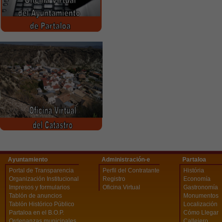
Ayuntamiento
Administración-e
Partaloa
Portal de Transparencia
Perfil del Contratante
História
Organización Institucional
Registro
Economía
Impresos y formularios
Oficina Virtual
Gastronomía
Tablón de anuncios
Monumentos
Tablón Histórico Público
Localización
Partaloa en el B.O.P.
Cómo Llegar
Ordenanzas municipales
Callejero