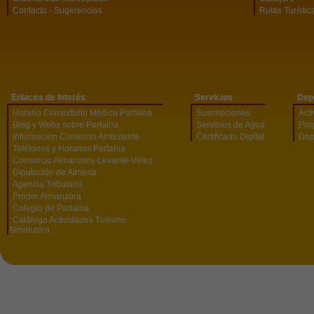
Contacto - Sugerencias
Rutas Turístic
Enlaces de Interés
Servicios
Dep
Horario Consultorio Médico Partaloa
Suscripciones
Act
Blog y Webs sobre Partaloa
Servicios de Agua
Pro
Información Comercio Ambulante
Certificado Digital
Dep
Teléfonos y Horarios Partaloa
Consorcio Almanzora-Levante-Vélez
Diputación de Almería
Agencia Tributaria
Proder Almanzora
Colegio de Partaloa
Catálogo Actividades Turismo
Almanzora