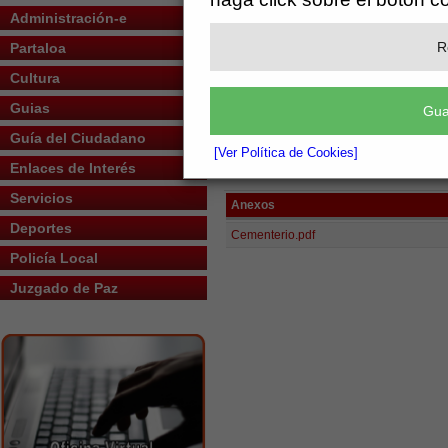
Con esta inversión, seguimos trabajand
Administración-e
cementerio disponga de la capacidad 
R
Partaloa
Cultura
Agradecemos a la Diputación de Almerí
Guias
Gua
Guía del Ciudadano
[Ver Política de Cookies]
Ver documento anexo
Enlaces de Interés
Servicios
Anexos
Deportes
Cementerio.pdf
Policía Local
Juzgado de Paz