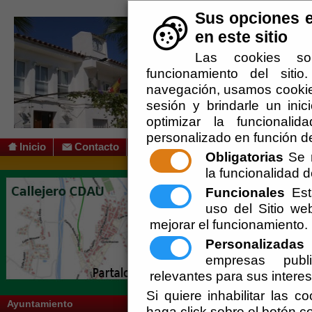
Sus opciones e
en este sitio
Las cookies so
funcionamiento del siti
navegación, usamos cookies
sesión y brindarle un inic
optimizar la funcionalid
personalizado en función de
Inicio
Contacto
Obligatorias
Se r
la funcionalidad de
Usted se encuentra aquí:
Inicio
/
/
DIPUT
Funcionales
Esta
Vigente.
uso del Sitio w
Escuchar
mejorar el funcionamiento.
Asistencias económicas del Área de Depo
Personalizadas
E
empresas publi
El Sendero realizado fuel SL-LA MOLAT
relevantes para sus intere
Se agradece la ayuda, a Diputación de Alm
Si quiere inhabilitar las c
Ayuntamiento
haga click sobre el botón c