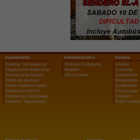
Ayuntamiento
Administración-e
Partaloa
Portal de Transparencia
Perfil del Contratante
História
Organización Institucional
Registro
Economía
Impresos y formularios
Oficina Virtual
Gastronomía
Tablón de anuncios
Monumentos
Tablón Histórico Público
Localización
Partaloa en el B.O.P.
Cómo Llegar
Ordenanzas municipales
Callejero
Contacto - Sugerencias
Rutas Turístic