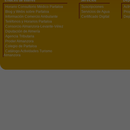
Enlaces de Interés
Servicios
Dep
Horario Consultorio Médico Partaloa
Suscripciones
Act
Blog y Webs sobre Partaloa
Servicios de Agua
Pro
Información Comercio Ambulante
Certificado Digital
Dep
Teléfonos y Horarios Partaloa
Consorcio Almanzora-Levante-Vélez
Diputación de Almería
Agencia Tributaria
Proder Almanzora
Colegio de Partaloa
Catálogo Actividades Turismo
Almanzora