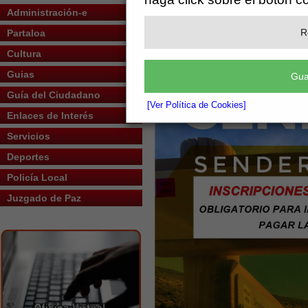
Administración-e
R
Partaloa
Cultura
Guias
Gua
Guía del Ciudadano
[Ver Política de Cookies]
Enlaces de Interés
Servicios
Deportes
Policía Local
Juzgado de Paz