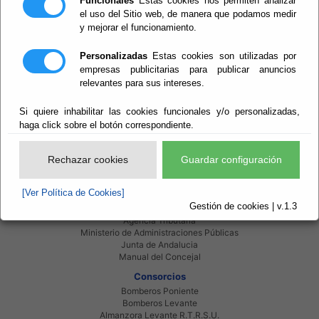
Funcionales
Estas cookies nos permiten analizar
el uso del Sitio web, de manera que podamos medir
y mejorar el funcionamiento.
Personalizadas
Estas cookies son utilizadas por
empresas publicitarias para publicar anuncios
relevantes para sus intereses.
Red Provincial
Si quiere inhabilitar las cookies funcionales y/o personalizadas,
Intranet Provincial
haga click sobre el botón correspondiente.
Intranet Adheridos
Intranet Beneficiarios
Servicios EE.LL.
Rechazar cookies
Guardar configuración
Red Provincial
Enlaces de interés
[Ver Política de Cookies]
Beneficiarios Red Provincial
Gestión de cookies | v.1.3
Punto de Informacion del Catastro
Agencia Tributaria
Ministerio de Administraciones Públicas
Junta de Andalucia
Manual del Concejal
Consorcios
Bomberos Poniente
Bomberos Levante
Almanzora Levante R.T.R.S.U.