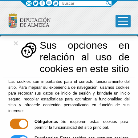
Buscar
×
Diputación
Sus opciones en
relación al uso de
Menú Diputación
cookies en este sitio
Inicio
-
Diputación
- Historia
Las cookies son importantes para el correcto funcionamiento del
sitio. Para mejorar su experiencia de navegación, usamos cookies
Historia
para recordar sus datos de inicio de sesión y brindarle un inicio
seguro, recopilar estadísticas para optimizar la funcionalidad del
sitio y ofrecerle contenido personalizado en función de sus
intereses.
Escuchar
Obligatorias
Se requieren estas cookies para
Actualmente estamos trabajando en el desarrollo
permitir la funcionalidad del sitio principal.
de esta sección, perdonen las molestias.