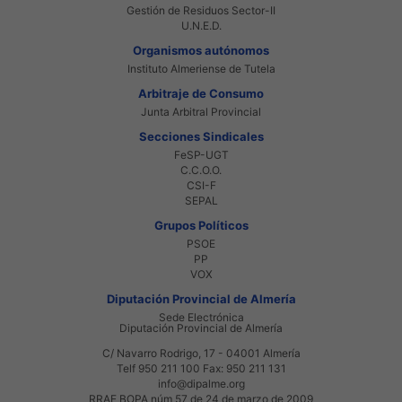
Gestión de Residuos Sector-II
U.N.E.D.
Organismos autónomos
Instituto Almeriense de Tutela
Arbitraje de Consumo
Junta Arbitral Provincial
Secciones Sindicales
FeSP-UGT
C.C.O.O.
CSI-F
SEPAL
Grupos Políticos
PSOE
PP
VOX
Diputación Provincial de Almería
Sede Electrónica
Diputación Provincial de Almería
C/ Navarro Rodrigo, 17 - 04001 Almería
Telf 950 211 100 Fax: 950 211 131
info@dipalme.org
RRAE BOPA núm 57 de 24 de marzo de 2009