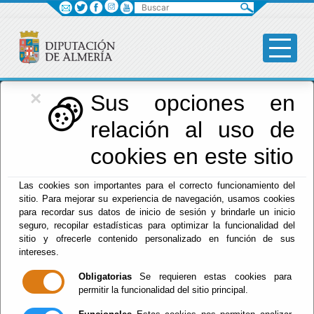
Buscar
×
Diputación
Sus opciones en
relación al uso de
Menú Diputación
cookies en este sitio
Inicio
-
Diputación
- Cultura deportes y Juventud
Las cookies son importantes para el correcto funcionamiento del
sitio. Para mejorar su experiencia de navegación, usamos cookies
Cultura deportes
para recordar sus datos de inicio de sesión y brindarle un inicio
seguro, recopilar estadísticas para optimizar la funcionalidad del
y Juventud
sitio y ofrecerle contenido personalizado en función de sus
intereses.
Obligatorias
Se requieren estas cookies para
permitir la funcionalidad del sitio principal.
Escuchar