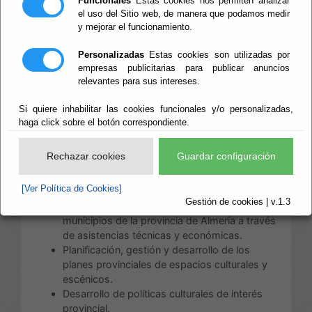
Funcionales
Estas cookies nos permiten analizar
Áreas de Cultura, Deportes y
el uso del Sitio web, de manera que podamos medir
Juventud
y mejorar el funcionamiento.
Personalizadas
Estas cookies son utilizadas por
Las competencias de esta Área, distribuidas
empresas publicitarias para publicar anuncios
conforme a su estructura, son: a) Competencias
relevantes para sus intereses.
directamente correspondiente a la Diputada
Delegada del Área de Cultura, Deportes y Juventud:
Si quiere inhabilitar las cookies funcionales y/o personalizadas,
Planificación, gestión y desarrollo de Planes
haga click sobre el botón correspondiente.
generales Provinciales de Cultura para
actividades y programas.
Rechazar cookies
Guardar configuración
Asesoramiento jurídico y técnico a las
Entidades Locales en cuantas actuaciones se
[Ver Política de Cookies]
desarrollen en el Área en materia de cultura.
Gestión de cookies | v.1.3
Impulso a las actuaciones culturales de los
municipios de la provincia de Almería a través
de asistencias técnicas y económicas.
Planificación, gestión y desarrollo de los
planes provinciales de espacios culturales y
escénicos.
Desarrollo de políticas culturales de interés
provincial.