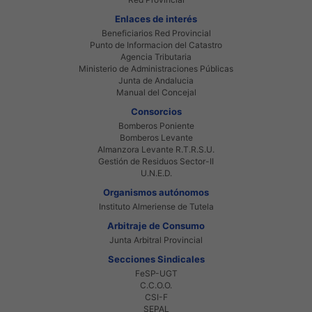
Enlaces de interés
Beneficiarios Red Provincial
Punto de Informacion del Catastro
Agencia Tributaria
Ministerio de Administraciones Públicas
Junta de Andalucia
Manual del Concejal
Consorcios
Bomberos Poniente
Bomberos Levante
Almanzora Levante R.T.R.S.U.
Gestión de Residuos Sector-II
U.N.E.D.
Organismos autónomos
Instituto Almeriense de Tutela
Arbitraje de Consumo
Junta Arbitral Provincial
Secciones Sindicales
FeSP-UGT
C.C.O.O.
CSI-F
SEPAL